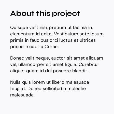
技術簡介
About this project
環境、社會與管治
Quisque velit nisi, pretium ut lacinia in,
elementum id enim. Vestibulum ante ipsum
聯絡我們
primis in faucibus orci luctus et ultrices
posuere cubilia Curae;
繁
Donec velit neque, auctor sit amet aliquam
vel, ullamcorper sit amet ligula. Curabitur
aliquet quam id dui posuere blandit.
Nulla quis lorem ut libero malesuada
feugiat. Donec sollicitudin molestie
malesuada.