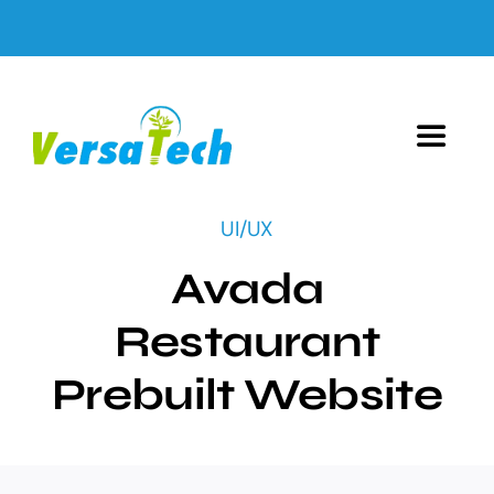
Skip
to
content
Toggle
Navigat
邁向ESG
UI/UX
Avada
盈臻簡介
Restaurant
服務範圍
Prebuilt Website
重點客戶